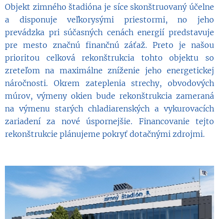
Objekt zimného štadióna je síce skonštruovaný účelne
a disponuje veľkorysými priestormi, no jeho
prevádzka pri súčasných cenách energií predstavuje
pre mesto značnú finančnú záťaž. Preto je našou
prioritou celková rekonštrukcia tohto objektu so
zreteľom na maximálne zníženie jeho energetickej
náročnosti. Okrem zateplenia strechy, obvodových
múrov, výmeny okien bude rekonštrukcia zameraná
na výmenu starých chladiarenských a vykurovacích
zariadení za nové úspornejšie. Financovanie tejto
rekonštrukcie plánujeme pokryť dotačnými zdrojmi.