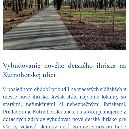
Vybudovanie nového detského ihriska na
Kutnohorskej ulici
V poslednom období pribudli na viacerých sídliskách v
meste nové ihriská. Avšak stále nájdeme lokality so
starými, nefunkčnými či nebezpečnými ihriskami.
Príkladom je Kutnohorská ulica, na ktorej plánujeme z
dotačných zdrojov vybudovať nové detské ihrisko pre
všetky vekové skupiny detí. Samozrejmosťou bude