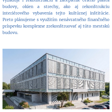
vyžaduje i rekonštrukciu a zateplenie celého plášťa
budovy, okien a strechy, ako aj rekonštrukciu
interiérového vybavenia tejto kultúrnej inštitúcie.
Preto plánujeme s využitím nenávratného finančného
príspevku komplexne zrekonštruovať aj túto mestskú
budovu.