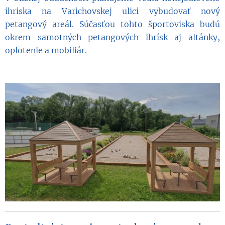
ihriska na Varichovskej ulici vybudovať nový
petangový areál. Súčasťou tohto športoviska budú
okrem samotných petangových ihrísk aj altánky,
oplotenie a mobiliár.