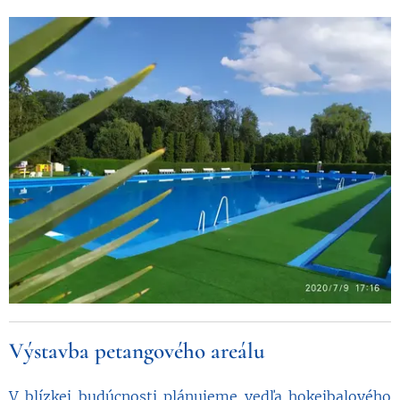
Výstavba petangového areálu
V blízkej budúcnosti plánujeme vedľa hokejbalového