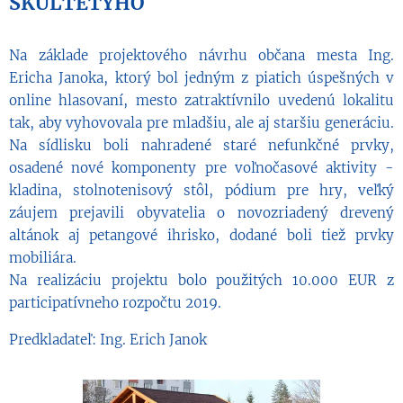
ŠKULTÉTYHO
Na základe projektového návrhu občana mesta Ing.
Ericha Janoka, ktorý bol jedným z piatich úspešných v
online hlasovaní, mesto zatraktívnilo uvedenú lokalitu
tak, aby vyhovovala pre mladšiu, ale aj staršiu generáciu.
Na sídlisku boli nahradené staré nefunkčné prvky,
osadené nové komponenty pre voľnočasové aktivity -
kladina, stolnotenisový stôl, pódium pre hry, veľký
záujem prejavili obyvatelia o novozriadený drevený
altánok aj petangové ihrisko, dodané boli tiež prvky
mobiliára.
Na realizáciu projektu bolo použitých 10.000 EUR z
participatívneho rozpočtu 2019.
Predkladateľ: Ing. Erich Janok