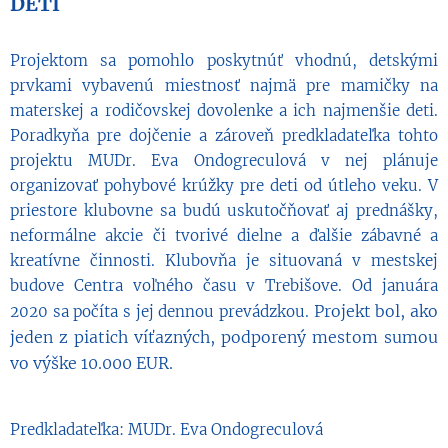
DETI
Projektom sa pomohlo poskytnúť vhodnú, detskými
prvkami vybavenú miestnosť najmä pre mamičky na
materskej a rodičovskej dovolenke a ich najmenšie deti.
Poradkyňa pre dojčenie a zároveň predkladateľka tohto
projektu MUDr. Eva Ondogreculová v nej plánuje
organizovať pohybové krúžky pre deti od útleho veku. V
priestore klubovne sa budú uskutočňovať aj prednášky,
neformálne akcie či tvorivé dielne a ďalšie zábavné a
kreatívne činnosti. Klubovňa je situovaná v mestskej
budove Centra voľného času v Trebišove. Od januára
Projekt bol, ako
2020 sa počíta s jej dennou prevádzkou.
jeden z piatich víťazných, podporený mestom sumou
vo výške 10.000 EUR.
Predkladateľka: MUDr. Eva Ondogreculová