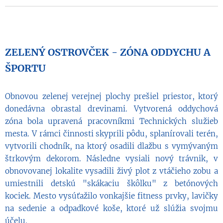
ZELENÝ OSTROVČEK - ZÓNA ODDYCHU A
ŠPORTU
Obnovou zelenej verejnej plochy prešiel priestor, ktorý
donedávna obrastal drevinami. Vytvorená oddychová
zóna bola upravená pracovníkmi Technických služieb
mesta. V rámci činnosti skyprili pôdu, splanírovali terén,
vytvorili chodník, na ktorý osadili dlažbu s vymývaným
štrkovým dekorom. Následne vysiali nový trávnik, v
obnovovanej lokalite vysadili živý plot z vtáčieho zobu a
umiestnili detskú "skákaciu škôlku" z betónových
kociek. Mesto vysúťažilo vonkajšie fitness prvky, lavičky
na sedenie a odpadkové koše, ktoré už slúžia svojmu
účelu.