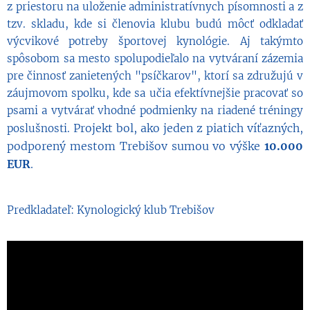
z priestoru na uloženie administratívnych písomnosti a z
tzv. skladu, kde si členovia klubu budú môcť odkladať
výcvikové potreby športovej kynológie. Aj takýmto
spôsobom sa mesto spolupodieľalo na vytváraní zázemia
pre činnosť zanietených "psíčkarov", ktorí sa združujú v
záujmovom spolku, kde sa učia efektívnejšie pracovať so
psami a vytvárať vhodné podmienky na riadené tréningy
Projekt bol, ako jeden z piatich víťazných,
poslušnosti.
podporený mestom Trebišov sumou vo výške
10.000
EUR
.
Predkladateľ: Kynologický klub Trebišov