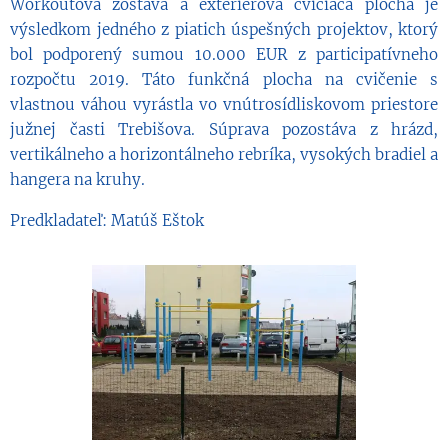
Workoutová zostava a exteriérová cvičiaca plocha je
výsledkom jedného z piatich úspešných projektov, ktorý
bol podporený sumou 10.000 EUR z participatívneho
rozpočtu 2019. Táto funkčná plocha na cvičenie s
vlastnou váhou vyrástla vo vnútrosídliskovom priestore
južnej časti Trebišova. Súprava pozostáva z hrázd,
vertikálneho a horizontálneho rebríka, vysokých bradiel a
hangera na kruhy.
Predkladateľ: Matúš Eštok