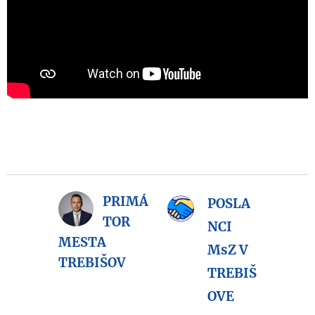
PRIMÁ
POSLA
TOR
NCI
MESTA
MsZ V
TREBIŠOV
TREBIŠ
OVE